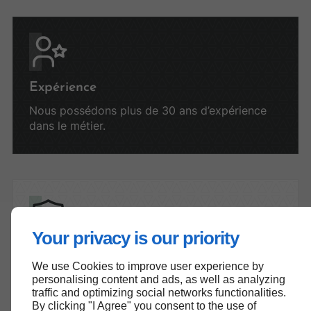
Expérience
Nous possédons plus de 30 ans d’expérience
dans le métier.
Your privacy is our priority
Certification QUALIBAT
We use Cookies to improve user experience by
Nous sommes titulaires de la certification
personalising content and ads, as well as analyzing
QUALIBAT.
traffic and optimizing social networks functionalities.
By clicking "I Agree" you consent to the use of